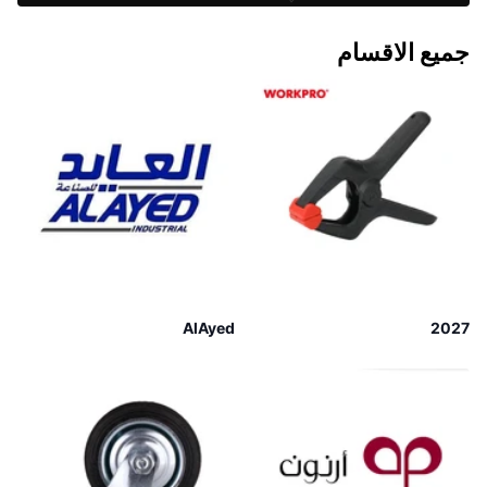
جميع الاقسام
AlAyed
2027