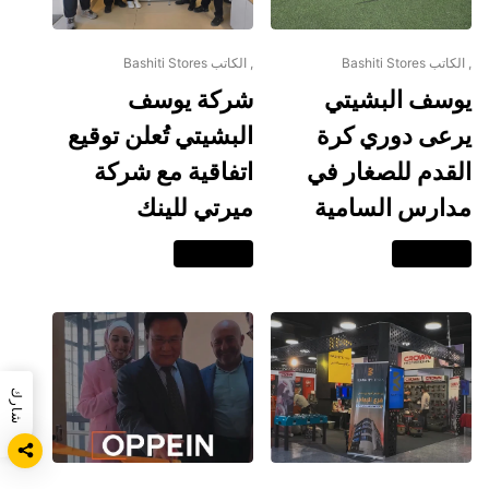
, الكاتب Bashiti Stores
, الكاتب Bashiti Stores
يوسف البشيتي
شركة يوسف
يرعى دوري كرة
البشيتي تُعلن توقيع
القدم للصغار في
اتفاقية مع شركة
مدارس السامية
ميرتي للينك
اقرا المزيد
اقرا المزيد
شارك