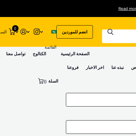
Read mo
0
انضم للموردين
السل
القائمة
الصفحة الرئيسية
الكتالوج
تواصل معنا
وض
نبذه عنا
اخر الاخبار
فروعنا
السلة
0