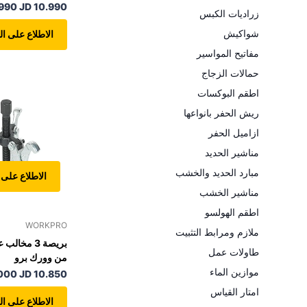
.990 JD
10.990 JD
زراديات الكبس
شواكيش
الاطلاع على ال
مفاتيح المواسير
حمالات الزجاج
اطقم البوكسات
ريش الحفر بانواعها
ازاميل الحفر
مناشير الحديد
مبارد الحديد والخشب
الاطلاع على 
مناشير الخشب
اطقم الهولسو
WORKPRO
ملازم ومرابط التثبيت
بريصة 3 مخا
طاولات عمل
من وورك برو
موازين الماء
000 JD
10.850 JD
امتار القياس
الاطلاع على ال