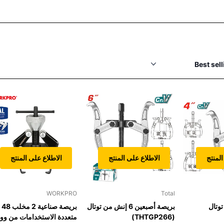
المنتج
الاطلاع على المنتج
الاطلاع على المنتج
WORKPRO
Total
 2 اصبع 4″ توتال
بريصة أصبعين 6 إنش من توتال
بريص
(THTGP266)
متعددة الاستخدامات من وو