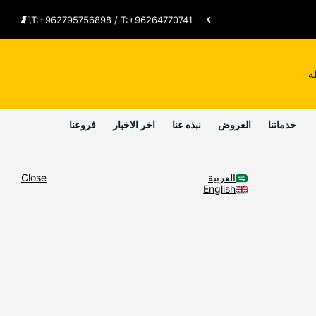
T:+962795756898 / T:+96264770741
ة
خدماتنا
العروض
نبذه عنا
اخر الاخبار
فروعنا
العربية
Close
English