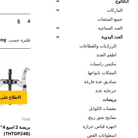
الكتالوج
الماركات
جميع المنتجات
5
4
العدد الصناعية
العدد اليدوية
فلترة حسب
الزراديات والقطاعات
اطقم العدة
مكبس راسيات
المفكات بانواعها
صناديق عدة فارغة
حرجاية عدة
الاطلاع على 
بريصات
مقصات الكوابل
مفاتيح شق رينج
Total
اجهزة قياس حرارة
بريصة
(THTGP246)
اسطوانات القص