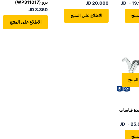
برو (WP311017)
20.000 JD
- 19
8.350 JD
منتج
الاطلاع على المنتج
الاطلاع على المنتج
المنتج
لب عدة قياسات
- 25.
منتج