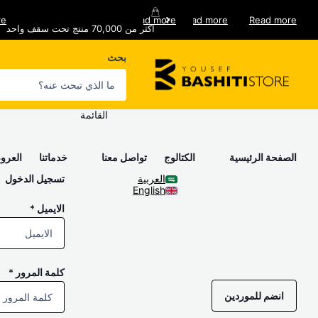
re
Read more
Read more
Read more
اكثر من 70,000 منتج تحت سقف واحد
خدمات توصيل فورية
اكثر من 70,000 منتج تحت سقف واحد
خدمات ما بعد البيع
بحث
القائمة
الصفحة الرئيسية
الكتالوج
تواصل معنا
خدماتنا
العر
العربية
تسجيل الدخول
English
الايميل
*
كلمة المرور
*
انضم للموردين