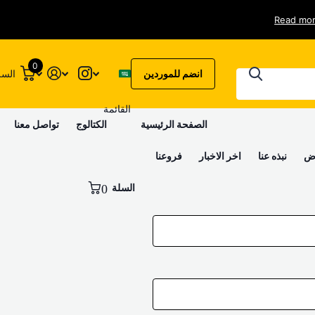
Read mo
0
انضم للموردين
السل
القائمة
الصفحة الرئيسية
الكتالوج
تواصل معنا
وض
نبذه عنا
اخر الاخبار
فروعنا
السلة
0