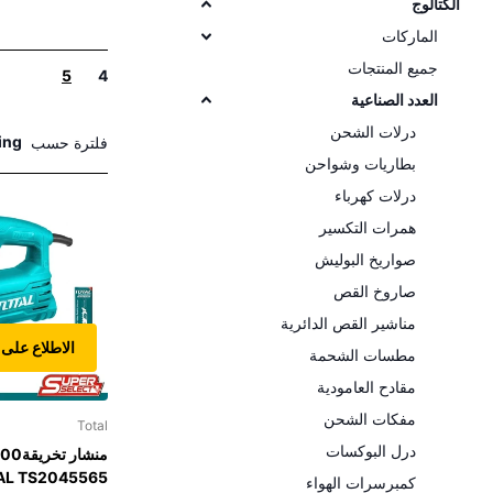
الكتالوج
الماركات
جميع المنتجات
5
4
العدد الصناعية
درلات الشحن
فلترة حسب
بطاريات وشواحن
درلات كهرباء
همرات التكسير
صواريخ البوليش
صاروخ القص
مناشير القص الدائرية
الاطلاع على 
مطسات الشحمة
مقادح العامودية
مفكات الشحن
Total
درل البوكسات
AL TS2045565
كمبرسرات الهواء