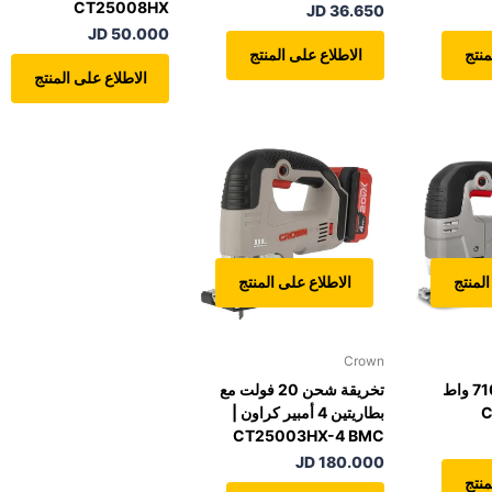
CT25008HX
36.650 JD
50.000 JD
منتج
الاطلاع على المنتج
الاطلاع على المنتج
المنتج
الاطلاع على المنتج
Crown
تخريقة كهربائية 710 واط
تخريقة شحن 20 فولت مع
بطاريتين 4 أمبير كراون |
CT25003HX-4 BMC
180.000 JD
منتج