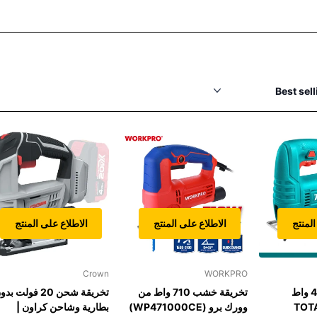
المنتج
الاطلاع على المنتج
الاطلاع على المنتج
Crown
WORKPRO
منشار تخريقة400 واط
تخريقة خشب 710 واط من
تخريقة شحن 20 فولت ب
TOT
وورك برو (WP471000CE)
بطارية وشاحن كراون |