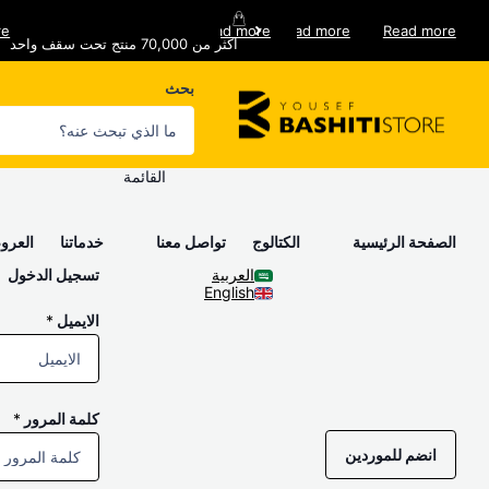
re
Read more
Read more
Read more
اكثر من 70,000 منتج تحت سقف واحد
خدمات توصيل فورية
اكثر من 70,000 منتج تحت سقف واحد
خدمات ما بعد البيع
بحث
القائمة
الصفحة الرئيسية
الكتالوج
تواصل معنا
خدماتنا
العر
العربية
تسجيل الدخول
English
الايميل
*
كلمة المرور
*
انضم للموردين