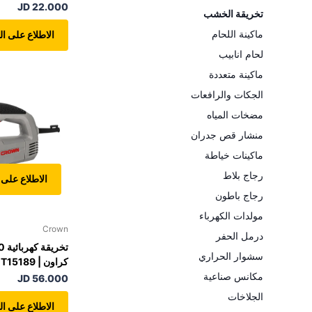
22.000 JD
تخريقة الخشب
ماكينة اللحام
الاطلاع على ال
لحام انابيب
ماكينة متعددة
الجكات والرافعات
مضخات المياه
منشار قص جدران
ماكينات خياطة
رجاج بلاط
الاطلاع على 
رجاج باطون
مولدات الكهرباء
Crown
درمل الحفر
سشوار الحراري
كراون | CT15189
مكانس صناعية
56.000 JD
الجلاخات
الاطلاع على ال