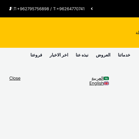
T:+962795756898 / T:+96264770741
ة
خدماتنا
العروض
نبذه عنا
اخر الاخبار
فروعنا
العربية
Close
English