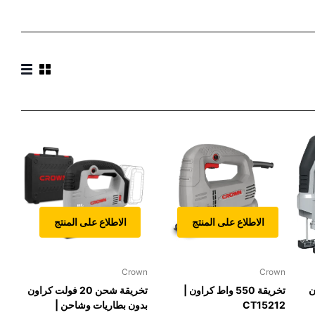
الاطلاع على المنتج
الاطلاع على المنتج
Crown
Crown
دون
تخريقة 550 واط كراون |
تخريقة شحن 20 فولت كراون
CT15212
بدون بطاريات وشاحن |