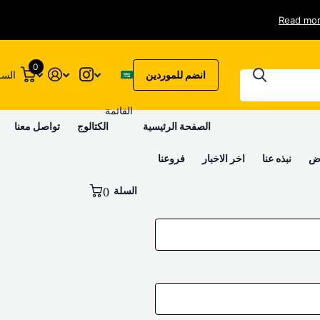
Read mo
0
انضم للموردين
السل
القائمة
الصفحة الرئيسية
الكتالوج
تواصل معنا
وض
نبذه عنا
اخر الاخبار
فروعنا
السلة
0