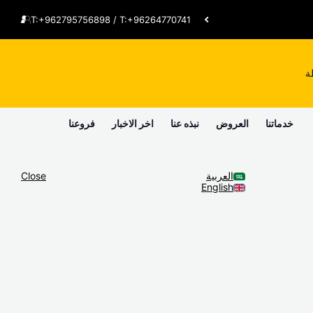
T:+962795756898 / T:+96264770741
ة
خدماتنا
العروض
نبذه عنا
اخر الاخبار
فروعنا
العربية
Close
English