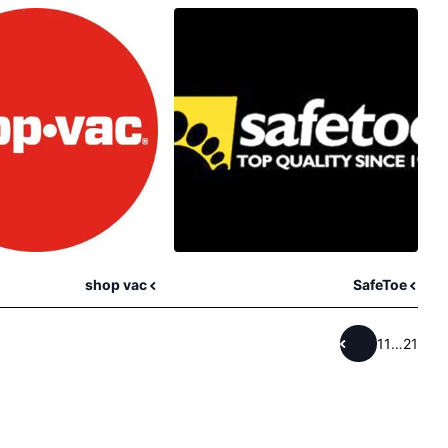
shop vac
SafeToe
11
…
2
1