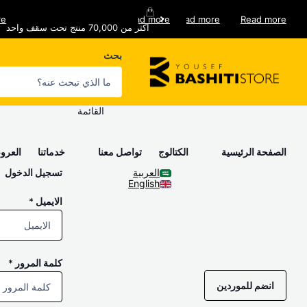
re
Read more
Read more
Read more
اكثر من 70,000 منتج تحت سقف واحد
خدمات توصيل فورية
اكثر من 70,000 منتج تحت سقف واحد
خدمات ما بعد البيع
بحث
القائمة
الصفحة الرئيسية
الكتالوج
تواصل معنا
خدماتنا
العر
العربية
تسجيل الدخول
English
الايميل
*
كلمة المرور
*
انضم للموردين